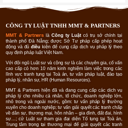
CÔNG TY LUẬT TNHH MMT & PARTNERS
MMT & Partners
là
Công ty Luật
có trụ sở chính tại
thành phố Đà Nẵng; được Sở Tư pháp cấp phép hoạt
động và đủ
điều
kiện để cung cấp dịch vụ pháp lý theo
quy định pháp luật Việt Nam.
Với đội ngũ Luật sư và cộng sự là các chuyên gia, cố vấn
cao cấp có hơn 10 năm kinh nghiệm làm việc trong các
lĩnh vực tranh tụng tại Toà án, tư vấn pháp luật, đào tạo
pháp lý, nhân sự, HR (Human Resources).
MMT & Partners hiện đã và đang cung cấp các dịch vụ
pháp lý cho nhiều cá nhân, tổ chức, doanh nghiệp lớn,
nhỏ trong và ngoài nước, gồm: tư vấn pháp lý thường
xuyên cho doanh nghiệp; tư vấn giải quyết các tranh chấp
về dân sự, thương mại, hôn nhân – gia đình, đất đai, hình
sự…; cử Luật sư tham gia đại diện Tố tụng tại Toà án,
Trung tâm trọng tại thương mại để giải quyết các tranh