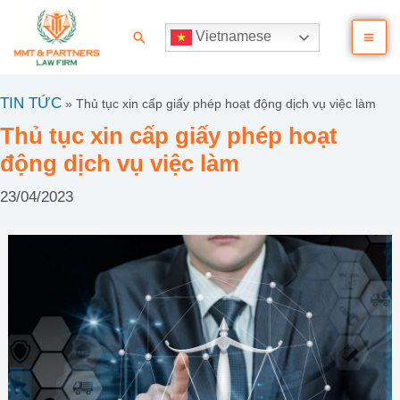
Nhảy
Ma
tới
Tìm
Vietnamese
nội
kiếm
Me
dung
TIN TỨC
»
Thủ tục xin cấp giấy phép hoạt động dịch vụ việc làm
Thủ tục xin cấp giấy phép hoạt
động dịch vụ việc làm
23/04/2023