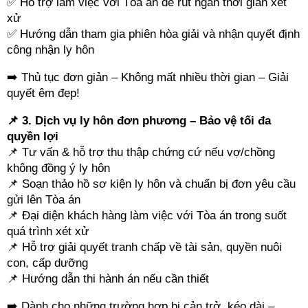
✅ Hỗ trợ làm việc với Tòa án để rút ngắn thời gian xét
xử
✅ Hướng dẫn tham gia phiên hòa giải và nhận quyết định
công nhận ly hôn
➡️ Thủ tục đơn giản – Không mất nhiều thời gian – Giải
quyết êm đẹp!
📌 3. Dịch vụ ly hôn đơn phương – Bảo vệ tối đa
quyền lợi
📌 Tư vấn & hỗ trợ thu thập chứng cứ nếu vợ/chồng
không đồng ý ly hôn
📌 Soạn thảo hồ sơ kiện ly hôn và chuẩn bị đơn yêu cầu
gửi lên Tòa án
📌 Đại diện khách hàng làm việc với Tòa án trong suốt
quá trình xét xử
📌 Hỗ trợ giải quyết tranh chấp về tài sản, quyền nuôi
con, cấp dưỡng
📌 Hướng dẫn thi hành án nếu cần thiết
➡️ Dành cho những trường hợp bị cản trở, kéo dài –