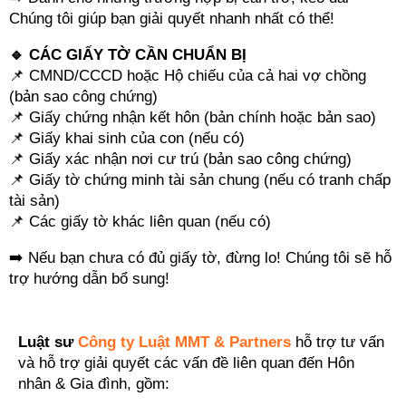
Chúng tôi giúp bạn giải quyết nhanh nhất có thể!
🔹 CÁC GIẤY TỜ CẦN CHUẨN BỊ
📌 CMND/CCCD hoặc Hộ chiếu của cả hai vợ chồng
(bản sao công chứng)
📌 Giấy chứng nhận kết hôn (bản chính hoặc bản sao)
📌 Giấy khai sinh của con (nếu có)
📌 Giấy xác nhận nơi cư trú (bản sao công chứng)
📌 Giấy tờ chứng minh tài sản chung (nếu có tranh chấp
tài sản)
📌 Các giấy tờ khác liên quan (nếu có)
➡️ Nếu bạn chưa có đủ giấy tờ, đừng lo! Chúng tôi sẽ hỗ
trợ hướng dẫn bổ sung!
Luật sư
Công ty Luật MMT & Partners
hỗ trợ tư vấn
và hỗ trợ giải quyết các vấn đề liên quan đến Hôn
nhân & Gia đình, gồm: