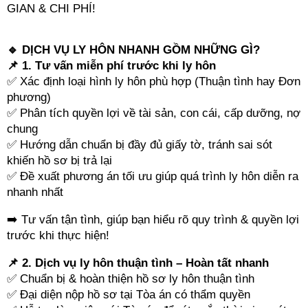
GIAN & CHI PHÍ!
🔹 DỊCH VỤ LY HÔN NHANH GỒM NHỮNG GÌ?
📌 1. Tư vấn miễn phí trước khi ly hôn
✅ Xác định loại hình ly hôn phù hợp (Thuận tình hay Đơn
phương)
✅ Phân tích quyền lợi về tài sản, con cái, cấp dưỡng, nợ
chung
✅ Hướng dẫn chuẩn bị đầy đủ giấy tờ, tránh sai sót
khiến hồ sơ bị trả lại
✅ Đề xuất phương án tối ưu giúp quá trình ly hôn diễn ra
nhanh nhất
➡️ Tư vấn tận tình, giúp bạn hiểu rõ quy trình & quyền lợi
trước khi thực hiện!
📌 2. Dịch vụ ly hôn thuận tình – Hoàn tất nhanh
✅ Chuẩn bị & hoàn thiện hồ sơ ly hôn thuận tình
✅ Đại diện nộp hồ sơ tại Tòa án có thẩm quyền