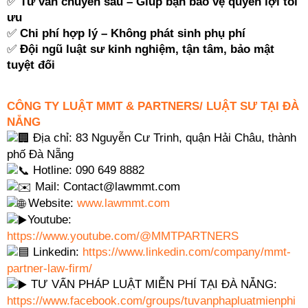
✅
Tư vấn chuyên sâu – Giúp bạn bảo vệ quyền lợi tối
ưu
✅
Chi phí hợp lý – Không phát sinh phụ phí
✅
Đội ngũ luật sư kinh nghiệm, tận tâm, bảo mật
tuyệt đối
CÔNG TY LUẬT MMT & PARTNERS/ LUẬT SƯ TẠI ĐÀ
NẴNG
Địa chỉ: 83 Nguyễn Cư Trinh, quận Hải Châu, thành
phố Đà Nẵng
Hotline: 090 649 8882
Mail: Contact@lawmmt.com
Website:
www.lawmmt.com
Youtube:
https://www.youtube.com/@MMTPARTNERS
Linkedin:
https://www.linkedin.com/company/mmt-
partner-law-firm/
TƯ VẤN PHÁP LUẬT MIỄN PHÍ TẠI ĐÀ NẴNG:
https://www.facebook.com/groups/tuvanphapluatmienphi