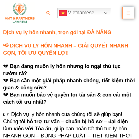
Nhảy
Ma
tới
Tìm
Vietnamese
nội
kiếm
Me
dung
Dịch vụ ly hôn nhanh, trọn gói tại ĐÀ NẴNG
📢 DỊCH VỤ LY HÔN NHANH – GIẢI QUYẾT NHANH
GỌN, TỐI ƯU QUYỀN LỢI!
💔
Bạn đang muốn ly hôn nhưng lo ngại thủ tục
rườm rà?
💔
Bạn cần một giải pháp nhanh chóng, tiết kiệm thời
gian & công sức?
💔
Bạn muốn bảo vệ quyền lợi tài sản & con cái một
cách tối ưu nhất?
👉 Dịch vụ ly hôn nhanh của chúng tôi sẽ giúp bạn!
Chúng tôi
hỗ trợ tư vấn – chuẩn bị hồ sơ – đại diện
làm việc với Tòa án,
giúp bạn hoàn tất thủ tục ly hôn
NHANH GỌN – ĐÚNG PHÁP LUẬT – TIẾT KIỆM THỜI