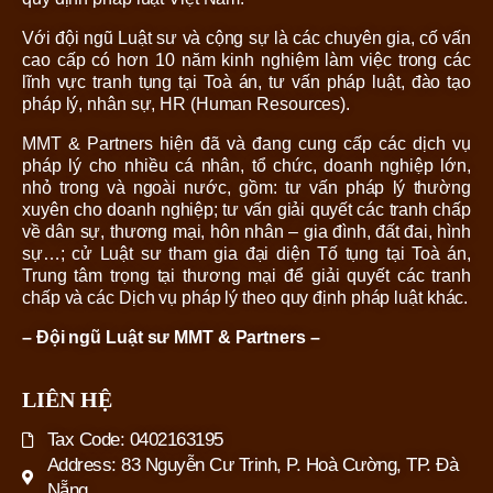
Với đội ngũ Luật sư và cộng sự là các chuyên gia, cố vấn
cao cấp có hơn 10 năm kinh nghiệm làm việc trong các
lĩnh vực tranh tụng tại Toà án, tư vấn pháp luật, đào tạo
pháp lý, nhân sự, HR (Human Resources).
MMT & Partners hiện đã và đang cung cấp các dịch vụ
pháp lý cho nhiều cá nhân, tổ chức, doanh nghiệp lớn,
nhỏ trong và ngoài nước, gồm: tư vấn pháp lý thường
xuyên cho doanh nghiệp; tư vấn giải quyết các tranh chấp
về dân sự, thương mại, hôn nhân – gia đình, đất đai, hình
sự…; cử Luật sư tham gia đại diện Tố tụng tại Toà án,
Trung tâm trọng tại thương mại để giải quyết các tranh
chấp và các Dịch vụ pháp lý theo quy định pháp luật khác.
– Đội ngũ Luật sư MMT & Partners –
LIÊN HỆ
Tax Code: 0402163195
Address: 83 Nguyễn Cư Trinh, P. Hoà Cường, TP. Đà
Nẵng