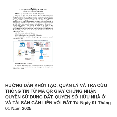
HƯỚNG
DẪN
KHỞI
TẠO,
QUẢN
LÝ
VÀ
TRA
CỨU
THÔNG
TIN
TỪ
MÃ
QR
HƯỚNG DẪN KHỞI TẠO, QUẢN LÝ VÀ TRA CỨU
GIẤY
THÔNG TIN TỪ MÃ QR GIẤY CHỨNG NHẬN
CHỨNG
QUYỀN SỬ DỤNG ĐẤT, QUYỀN SỞ HỮU NHÀ Ở
NHẬN
VÀ TÀI SẢN GẮN LIỀN VỚI ĐẤT Từ Ngày 01 Tháng
QUYỀN
01 Năm 2025
SỬ