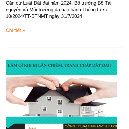
DỤNG
Căn cứ Luật Đất đai năm 2024, Bộ trưởng Bộ Tài
ĐẤT,
nguyên và Môi trường đã ban hành Thông tư số
QUYỀN
10/2024/TT-BTNMT ngày 31/7/2024
SỞ
HỮU
Chi tiết »
NHÀ
Ở
VÀ
TÀI
SẢN
Hàng
GẮN
xóm
LIỀN
lấn
VỚI
chiếm
ĐẤT
đất
từ
cần
ngày
phải
01
làm
tháng
gì
01
khi
năm