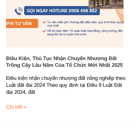
nhượng
đất
trồng
cây
lâu
năm
của
tổ
Điều Kiện, Thủ Tục Nhận Chuyển Nhượng Đất
chức
Trồng Cây Lâu Năm Của Tổ Chức Mới Nhất 2025
mới
nhất
Điều kiện nhận chuyển nhượng đất nông nghiệp theo
2025
Luật đất đai 2024 Theo quy định tại Điều 9 Luật Đất
đai 2024, đất
Chi tiết »