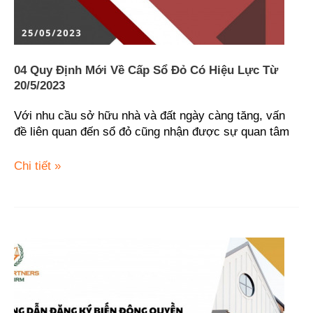
lực
từ
20/5/2023
04 Quy Định Mới Về Cấp Sổ Đỏ Có Hiệu Lực Từ
20/5/2023
Với nhu cầu sở hữu nhà và đất ngày càng tăng, vấn
đề liên quan đến sổ đỏ cũng nhận được sự quan tâm
Chi tiết »
Trình
tự,
thủ
tục
góp