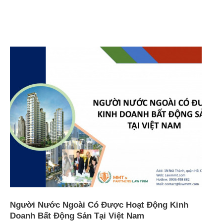
Luật
đất
đai
có
hiệu
Người
lực
nước
từ
ngoài
01/08/2024
có
được
hoạt
động
kinh
doanh
bất
động
sản
tại
Việt
Người Nước Ngoài Có Được Hoạt Động Kinh
Nam
Doanh Bất Động Sản Tại Việt Nam