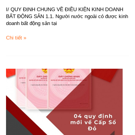
I/ QUY ĐỊNH CHUNG VỀ ĐIỀU KIỆN KINH DOANH
BẤT ĐỘNG SẢN 1.1. Người nước ngoài có được kinh
doanh bất động sản tại
Chi tiết »
04
quy
định
mới
về
Cấp
Sổ
Đỏ
có
hiệu