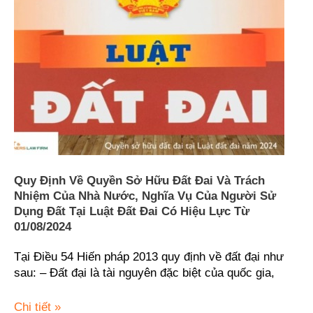
hành
Quyền
chính
sở
là
hữu
bao
đất
nhiêu?
đai
và
trách
nhiệm
của
Nhà
nước,
Quy Định Về Quyền Sở Hữu Đất Đai Và Trách
nghĩa
Nhiệm Của Nhà Nước, Nghĩa Vụ Của Người Sử
vụ
Dụng Đất Tại Luật Đất Đai Có Hiệu Lực Từ
của
01/08/2024
người
sử
Tại Điều 54 Hiến pháp 2013 quy định về đất đại như
dụng
sau: – Đất đại là tài nguyên đặc biệt của quốc gia,
đất
tại
Chi tiết »