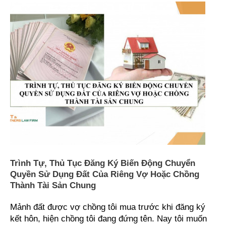
Trình
tự,
thủ
tục
đăng
ký
biến
động
chuyển
quyền
sử
dụng
đất
của
Trình Tự, Thủ Tục Đăng Ký Biến Động Chuyển
riêng
Quyền Sử Dụng Đất Của Riêng Vợ Hoặc Chồng
vợ
Thành Tài Sản Chung
hoặc
chồng
Mảnh đất được vợ chồng tôi mua trước khi đăng ký
thành
kết hôn, hiện chồng tôi đang đứng tên. Nay tôi muốn