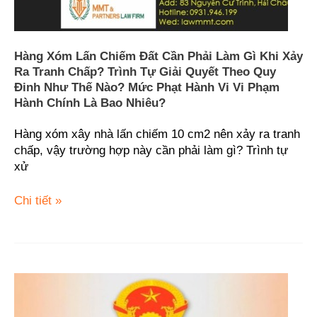
xảy
2025
ra
tranh
chấp?
Hàng Xóm Lấn Chiếm Đất Cần Phải Làm Gì Khi Xảy
Trình
Ra Tranh Chấp? Trình Tự Giải Quyết Theo Quy
tự
Đinh Như Thế Nào? Mức Phạt Hành Vi Vi Phạm
giải
Hành Chính Là Bao Nhiêu?
quyết
theo
Hàng xóm xây nhà lấn chiếm 10 cm2 nên xảy ra tranh
quy
chấp, vậy trường hợp này cần phải làm gì? Trình tự
đinh
xử
như
thế
Chi tiết »
nào?
Mức
phạt
hành
vi
Quy
vi
định
phạm
về