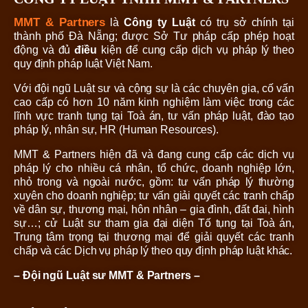
MMT & Partners
là
Công ty Luật
có trụ sở chính tại
thành phố Đà Nẵng; được Sở Tư pháp cấp phép hoạt
động và đủ
điều
kiện để cung cấp dịch vụ pháp lý theo
quy định pháp luật Việt Nam.
Với đội ngũ Luật sư và cộng sự là các chuyên gia, cố vấn
cao cấp có hơn 10 năm kinh nghiệm làm việc trong các
lĩnh vực tranh tụng tại Toà án, tư vấn pháp luật, đào tạo
pháp lý, nhân sự, HR (Human Resources).
MMT & Partners hiện đã và đang cung cấp các dịch vụ
pháp lý cho nhiều cá nhân, tổ chức, doanh nghiệp lớn,
nhỏ trong và ngoài nước, gồm: tư vấn pháp lý thường
xuyên cho doanh nghiệp; tư vấn giải quyết các tranh chấp
về dân sự, thương mại, hôn nhân – gia đình, đất đai, hình
sự…; cử Luật sư tham gia đại diện Tố tụng tại Toà án,
Trung tâm trọng tại thương mại để giải quyết các tranh
chấp và các Dịch vụ pháp lý theo quy định pháp luật khác.
– Đội ngũ Luật sư MMT & Partners –