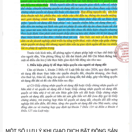
MỘT SỐ LƯU Ý KHI GIAO DỊCH BẤT ĐỘNG SẢN