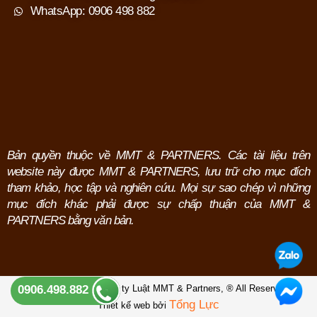
WhatsApp: 0906 498 882
Bản quyền thuộc về MMT & PARTNERS. Các tài liệu trên
website này được MMT & PARTNERS, lưu trữ cho mục đích
tham khảo, học tập và nghiên cứu.
Mọi sự sao chép vì những
mục đích khác phải được sự chấp thuận của MMT &
PARTNERS bằng văn bản.
Copyright © 2026 Công ty Luật MMT & Partners,
® All Reserved.
0906.498.882
Tổng Lực
Thiết kế web bởi