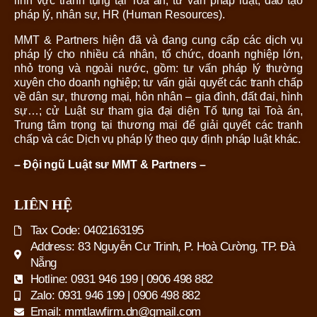
lĩnh vực tranh tụng tại Toà án, tư vấn pháp luật, đào tạo
pháp lý, nhân sự, HR (Human Resources).
MMT & Partners hiện đã và đang cung cấp các dịch vụ
pháp lý cho nhiều cá nhân, tổ chức, doanh nghiệp lớn,
nhỏ trong và ngoài nước, gồm: tư vấn pháp lý thường
xuyên cho doanh nghiệp; tư vấn giải quyết các tranh chấp
về dân sự, thương mại, hôn nhân – gia đình, đất đai, hình
sự…; cử Luật sư tham gia đại diện Tố tụng tại Toà án,
Trung tâm trọng tại thương mại để giải quyết các tranh
chấp và các Dịch vụ pháp lý theo quy định pháp luật khác.
– Đội ngũ Luật sư MMT & Partners –
LIÊN HỆ
Tax Code: 0402163195
Address: 83 Nguyễn Cư Trinh, P. Hoà Cường, TP. Đà
Nẵng
Hotline: 0931 946 199 | 0906 498 882
Zalo: 0931 946 199 | 0906 498 882
Email: mmtlawfirm.dn@gmail.com