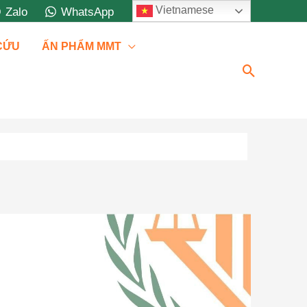
Vietnamese
Zalo
WhatsApp
 CỨU
ẤN PHẨM MMT
Tìm
kiếm