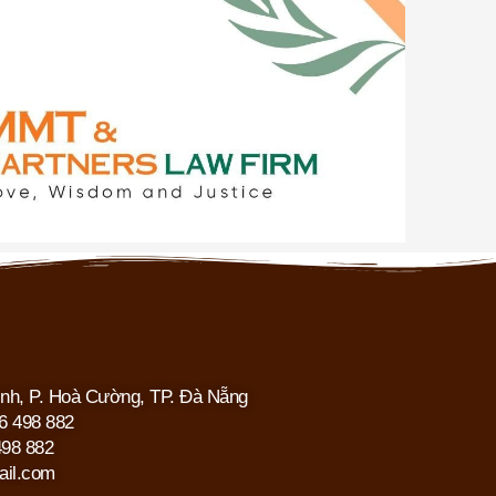
inh, P. Hoà Cường, TP. Đà Nẵng
06 498 882
498 882
ail.com