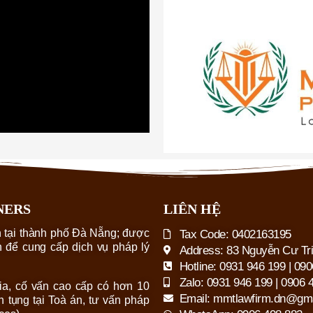
NERS
LIÊN HỆ
h tại thành phố Đà Nẵng; được
Tax Code: 0402163195
 để cung cấp dịch vụ pháp lý
Address: 83 Nguyễn Cư Tr
Hotline: 0931 946 199 | 09
Zalo: 0931 946 199 | 0906 
ia, cố vấn cao cấp có hơn 10
Email: mmtlawfirm.dn@gm
h tụng tại Toà án, tư vấn pháp