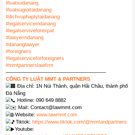
#luatsudanang
#luatsugioitaidanang
#dichvuphaplytaidanang
#legalserviceindanang
#legalserviveforexpat
#lawyerindanang
#dananglawyer
#foreigners
#legalserviceforforeigners
#mmtpartnerslawfirm
———————————————————–
CÔNG TY LUẬT MMT & PARTNERS
Địa chỉ: 1N Núi Thành, quận Hải Châu, thành phố
Đà Nẵng
Hotline: 090 649 8882
Mail: Contact@lawmmt.com
Website:
www.lawmmt.com
Tiktok:
https://www.tiktok.com/@mmtandpartners
Youtube: