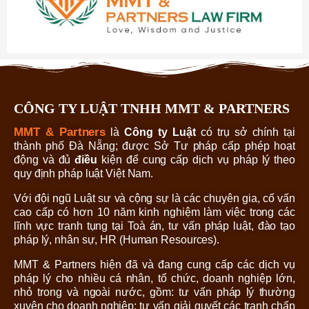
CÔNG TY LUẬT TNHH MMT & PARTNERS
MMT & Partners
là
Công ty Luật
có trụ sở chính tại
thành phố Đà Nẵng; được Sở Tư pháp cấp phép hoạt
động và đủ
điều
kiện để cung cấp dịch vụ pháp lý theo
quy định pháp luật Việt Nam.
Với đội ngũ Luật sư và cộng sự là các chuyên gia, cố vấn
cao cấp có hơn 10 năm kinh nghiệm làm việc trong các
lĩnh vực tranh tụng tại Toà án, tư vấn pháp luật, đào tạo
pháp lý, nhân sự, HR (Human Resources).
MMT & Partners hiện đã và đang cung cấp các dịch vụ
pháp lý cho nhiều cá nhân, tổ chức, doanh nghiệp lớn,
nhỏ trong và ngoài nước, gồm: tư vấn pháp lý thường
xuyên cho doanh nghiệp; tư vấn giải quyết các tranh chấp