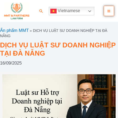
Nhảy
Ma
tới
Tìm
Vietnamese
nội
kiếm
Me
dung
Ấn phẩm MMT
»
DỊCH VỤ LUẬT SƯ DOANH NGHIỆP TẠI ĐÀ
NẴNG
DỊCH VỤ LUẬT SƯ DOANH NGHIỆP
TẠI ĐÀ NẴNG
16/09/2025