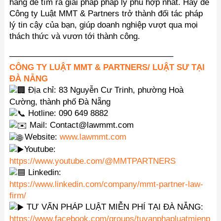
hàng để tìm ra giải pháp pháp lý phù hợp nhất. Hãy để
Công ty Luật MMT & Partners trở thành đối tác pháp
lý tin cậy của bạn, giúp doanh nghiệp vượt qua mọi
thách thức và vươn tới thành công.
———————————————————–
CÔNG TY LUẬT MMT & PARTNERS/ LUẬT SƯ TẠI
ĐÀ NẴNG
Địa chỉ: 83 Nguyễn Cư Trinh, phường Hoà
Cường, thành phố Đà Nẵng
Hotline: 090 649 8882
Mail: Contact@lawmmt.com
Website:
www.lawmmt.com
Youtube:
https://www.youtube.com/@MMTPARTNERS
Linkedin:
https://www.linkedin.com/company/mmt-partner-law-
firm/
TƯ VẤN PHÁP LUẬT MIỄN PHÍ TẠI ĐÀ NẴNG:
https://www.facebook.com/groups/tuvanphapluatmienp