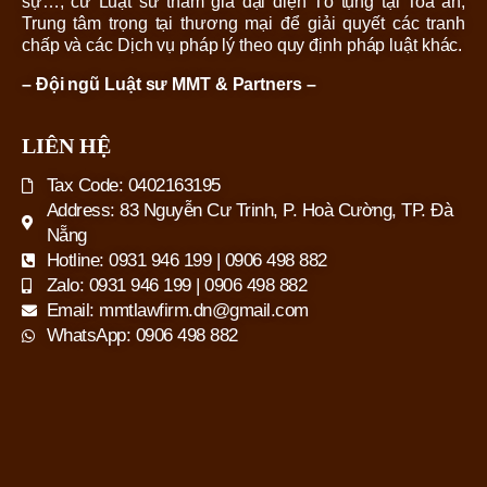
sự…; cử Luật sư tham gia đại diện Tố tụng tại Toà án,
Trung tâm trọng tại thương mại để giải quyết các tranh
chấp và các Dịch vụ pháp lý theo quy định pháp luật khác.
– Đội ngũ Luật sư MMT & Partners –
LIÊN HỆ
Tax Code: 0402163195
Address: 83 Nguyễn Cư Trinh, P. Hoà Cường, TP. Đà
Nẵng
Hotline: 0931 946 199 | 0906 498 882
Zalo: 0931 946 199 | 0906 498 882
Email: mmtlawfirm.dn@gmail.com
WhatsApp: 0906 498 882