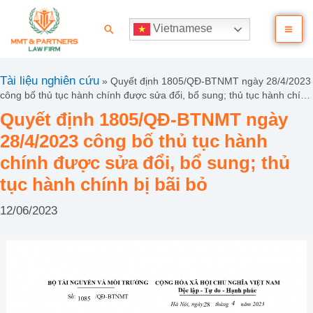
Nhảy
Ma
tới
Tìm
Vietnamese
nội
kiếm
Me
dung
Tài liệu nghiên cứu
»
Quyết định 1805/QĐ-BTNMT ngày 28/4/2023
công bố thủ tục hành chính được sửa đổi, bổ sung; thủ tục hành chính
bị bãi bỏ
Quyết định 1805/QĐ-BTNMT ngày
28/4/2023 công bố thủ tục hành
chính được sửa đổi, bổ sung; thủ
tục hành chính bị bãi bỏ
12/06/2023