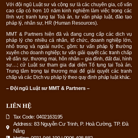
Với đội ngũ Luật sư và cộng sự là các chuyên gia, cố vấn
cao cấp có hơn 10 năm kinh nghiệm làm việc trong các
lĩnh vực tranh tụng tại Toà án, tư vấn pháp luật, đào tạo
pháp lý, nhân sự, HR (Human Resources).
MMT & Partners hiện đã và đang cung cấp các dịch vụ
pháp lý cho nhiều cá nhân, tổ chức, doanh nghiệp lớn,
nhỏ trong và ngoài nước, gồm: tư vấn pháp lý thường
xuyên cho doanh nghiệp; tư vấn giải quyết các tranh chấp
về dân sự, thương mại, hôn nhân – gia đình, đất đai, hình
sự…; cử Luật sư tham gia đại diện Tố tụng tại Toà án,
Trung tâm trọng tại thương mại để giải quyết các tranh
chấp và các Dịch vụ pháp lý theo quy định pháp luật khác.
– Đội ngũ Luật sư MMT & Partners –
LIÊN HỆ
Tax Code: 0402163195
Address: 83 Nguyễn Cư Trinh, P. Hoà Cường, TP. Đà
Nẵng