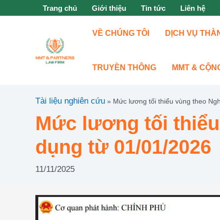
Nhảy
Trang chủ
Giới thiệu
Tin tức
Liên hệ
tới
nội
VỀ CHÚNG TÔI
DỊCH VỤ THÀ
dung
TRUYỀN THÔNG
MMT & CỘN
Tài liệu nghiên cứu
»
Mức lương tối thiểu vùng theo Ng
Mức lương tối thiể
dụng từ 01/01/2026
11/11/2025