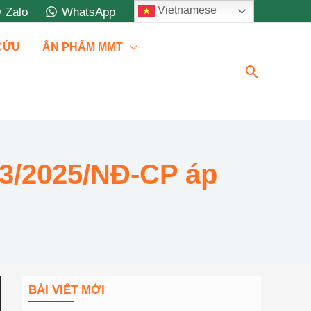
Vietnamese
Zalo
WhatsApp
 CỨU
ẤN PHẨM MMT
Tìm
kiếm
93/2025/NĐ-CP áp
BÀI VIẾT MỚI