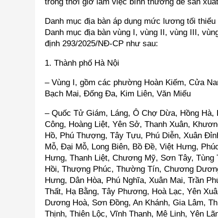
trong thời giờ làm việc bình thường để sản xu
Danh mục địa bàn áp dụng mức lương tối thiểu
Danh mục địa bàn vùng I, vùng II, vùng III, vù
định 293/2025/NĐ-CP như sau:
1. Thành phố Hà Nội
– Vùng I, gồm các phường Hoàn Kiếm, Cửa Nam
Bạch Mai, Đống Đa, Kim Liên, Văn Miếu
– Quốc Tử Giám, Láng, Ô Chợ Dừa, Hồng Hà, 
Công, Hoàng Liệt, Yên Sở, Thanh Xuân, Khươn
Hồ, Phú Thượng, Tây Tựu, Phú Diễn, Xuân Đỉn
Mỗ, Đại Mỗ, Long Biên, Bồ Đề, Việt Hưng, Phú
Hưng, Thanh Liệt, Chương Mỹ, Sơn Tây, Tùng 
Hồi, Thượng Phúc, Thường Tín, Chương Dương
Hưng, Dân Hòa, Phú Nghĩa, Xuân Mai, Trần Ph
Thất, Hạ Bằng, Tây Phương, Hoà Lạc, Yên Xuâ
Dương Hoà, Sơn Đồng, An Khánh, Gia Lâm, Thu
Thịnh, Thiên Lộc, Vĩnh Thanh, Mê Linh, Yên Lã