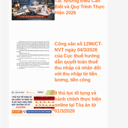
Tài: Những Điều Cần
Biết và Quy Trình Thực
Hiện 2026
Công văn số 1296/CT-
NVT ngày 04/3/2026
của Cục thuế hướng
dẫn quyết toán thuế
thu nhập cá nhân đối
với thu nhập từ tiền
lương, tiền công
9 thủ tục tố tụng và
hành chính thực hiện
online tại Tòa án từ
01/3/2026