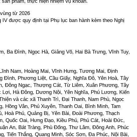
ất sản phẩm, thực hiện nhiệm vụ khoán.
 vùng từ 2026
ng IV được quy định tại Phụ lục ban hành kèm theo Nghị
, Ba Đình, Ngọc Hà, Giảng Võ, Hai Bà Trưng, Vĩnh Tuy,
Lĩnh Nam, Hoàng Mai, Vĩnh Hưng, Tương Mai, Định
g Đình, Phương Liệt, Cầu Giấy, Nghĩa Đô, Yên Hoà, Tây
h, Đông Ngạc, Thượng Cát, Từ Liêm, Xuân Phương, Tây
c Lợi, Hà Đông, Dương Nội, Yên Nghĩa, Phú Lương, Kiến
Thiện và các xã Thanh Trì, Đại Thanh, Nam Phù, Ngọc
, Hồng Vân, Phú Xuyên, Thanh Oai, Bình Minh, Tam
ú, Hoà Phú, Quảng Bị, Yên Bài, Đoài Phương, Thạch
n, Quốc Oai, Hưng Đạo, Kiều Phú, Phú Cát, Hoài Đức,
ận An, Bát Tràng, Phù Đổng, Thư Lâm, Đông Anh, Phúc
ng, Tiến Thắng, Quang Minh, Sóc Sơn, Đa Phúc, Nội Bài,