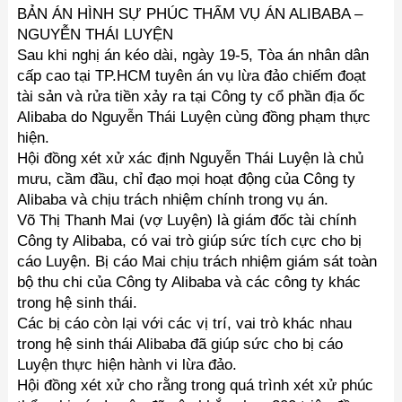
BẢN ÁN HÌNH SỰ PHÚC THẨM VỤ ÁN ALIBABA –
NGUYỄN THÁI LUYỆN
Sau khi nghị án kéo dài, ngày 19-5, Tòa án nhân dân
cấp cao tại TP.HCM tuyên án vụ lừa đảo chiếm đoạt
tài sản và rửa tiền xảy ra tại Công ty cổ phần địa ốc
Alibaba do Nguyễn Thái Luyện cùng đồng phạm thực
hiện.
Hội đồng xét xử xác định Nguyễn Thái Luyện là chủ
mưu, cầm đầu, chỉ đạo mọi hoạt động của Công ty
Alibaba và chịu trách nhiệm chính trong vụ án.
Võ Thị Thanh Mai (vợ Luyện) là giám đốc tài chính
Công ty Alibaba, có vai trò giúp sức tích cực cho bị
cáo Luyện. Bị cáo Mai chịu trách nhiệm giám sát toàn
bộ thu chi của Công ty Alibaba và các công ty khác
trong hệ sinh thái.
Các bị cáo còn lại với các vị trí, vai trò khác nhau
trong hệ sinh thái Alibaba đã giúp sức cho bị cáo
Luyện thực hiện hành vi lừa đảo.
Hội đồng xét xử cho rằng trong quá trình xét xử phúc