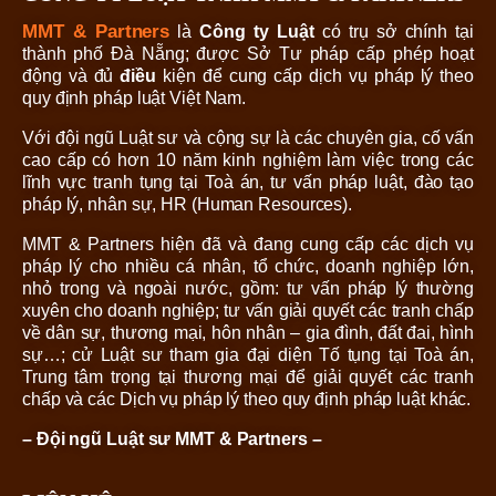
MMT & Partners
là
Công ty Luật
có trụ sở chính tại
thành phố Đà Nẵng; được Sở Tư pháp cấp phép hoạt
động và đủ
điều
kiện để cung cấp dịch vụ pháp lý theo
quy định pháp luật Việt Nam.
Với đội ngũ Luật sư và cộng sự là các chuyên gia, cố vấn
cao cấp có hơn 10 năm kinh nghiệm làm việc trong các
lĩnh vực tranh tụng tại Toà án, tư vấn pháp luật, đào tạo
pháp lý, nhân sự, HR (Human Resources).
MMT & Partners hiện đã và đang cung cấp các dịch vụ
pháp lý cho nhiều cá nhân, tổ chức, doanh nghiệp lớn,
nhỏ trong và ngoài nước, gồm: tư vấn pháp lý thường
xuyên cho doanh nghiệp; tư vấn giải quyết các tranh chấp
về dân sự, thương mại, hôn nhân – gia đình, đất đai, hình
sự…; cử Luật sư tham gia đại diện Tố tụng tại Toà án,
Trung tâm trọng tại thương mại để giải quyết các tranh
chấp và các Dịch vụ pháp lý theo quy định pháp luật khác.
– Đội ngũ Luật sư MMT & Partners –