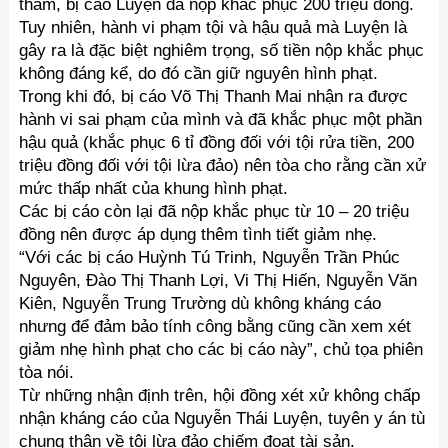
thẩm, bị cáo Luyện đã nộp khắc phục 200 triệu đồng.
Tuy nhiên, hành vi phạm tội và hậu quả mà Luyện là
gây ra là đặc biệt nghiêm trọng, số tiền nộp khắc phục
không đáng kể, do đó cần giữ nguyên hình phạt.
Trong khi đó, bị cáo Võ Thị Thanh Mai nhận ra được
hành vi sai phạm của mình và đã khắc phục một phần
hậu quả (khắc phục 6 tỉ đồng đối với tội rửa tiền, 200
triệu đồng đối với tội lừa đảo) nên tòa cho rằng cần xử
mức thấp nhất của khung hình phạt.
Các bị cáo còn lại đã nộp khắc phục từ 10 – 20 triệu
đồng nên được áp dụng thêm tình tiết giảm nhẹ.
“Với các bị cáo Huỳnh Tú Trinh, Nguyễn Trần Phúc
Nguyên, Đào Thị Thanh Lợi, Vi Thị Hiến, Nguyễn Văn
Kiên, Nguyễn Trung Trường dù không kháng cáo
nhưng để đảm bảo tính công bằng cũng cần xem xét
giảm nhẹ hình phạt cho các bị cáo này”, chủ tọa phiên
tòa nói.
Từ những nhận định trên, hội đồng xét xử không chấp
nhận kháng cáo của Nguyễn Thái Luyện, tuyên y án tù
chung thân về tội lừa đảo chiếm đoạt tài sản.