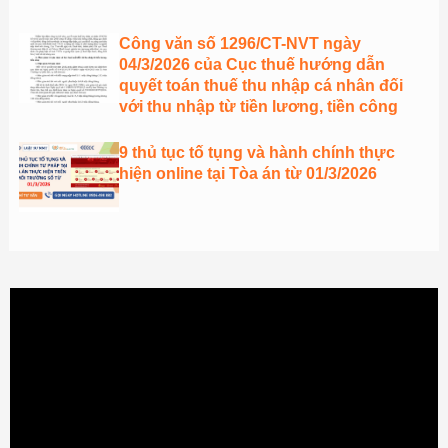
Công văn số 1296/CT-NVT ngày
04/3/2026 của Cục thuế hướng dẫn
quyết toán thuế thu nhập cá nhân đối
với thu nhập từ tiền lương, tiền công
9 thủ tục tố tụng và hành chính thực
hiện online tại Tòa án từ 01/3/2026