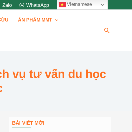
Vietnamese
Zalo
WhatsApp
 CỨU
ẤN PHẨM MMT
Tìm
kiếm
ch vụ tư vấn du học
c
BÀI VIẾT MỚI