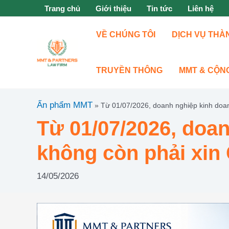
Nhảy
Trang chủ
Giới thiệu
Tin tức
Liên hệ
tới
nội
VỀ CHÚNG TÔI
DỊCH VỤ THÀ
dung
TRUYỀN THÔNG
MMT & CỘN
Ấn phẩm MMT
»
Từ 01/07/2026, doanh nghiệp kinh doan
Từ 01/07/2026, doan
không còn phải xin
14/05/2026