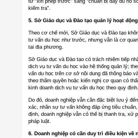
từ “xin phép trước” sang “chuẩn bị đầy đủ hồ sơ,
kiểm tra”.
5. Sở Giáo dục và Đào tạo quản lý hoạt độn
Theo cơ chế mới, Sở Giáo dục và Đào tạo khôn
tư vấn du học như trước, nhưng vẫn là cơ quan
tại địa phương.
Sở Giáo dục và Đào tạo có trách nhiệm tiếp nhậ
dịch vụ tư vấn du học vào hệ thống quản lý; the
vấn du học trên cơ sở nội dung đã thông báo và 
theo thẩm quyền hoặc kiến nghị cơ quan có thẩm
kinh doanh dịch vụ tư vấn du học theo quy định
Do đó, doanh nghiệp vẫn cần đặc biệt lưu ý đến
xác, nhân sự tư vấn không đáp ứng tiêu chuẩn, 
định, doanh nghiệp vẫn có thể bị thanh tra, xử 
pháp luật.
6. Doanh nghiệp có cần duy trì điều kiện về