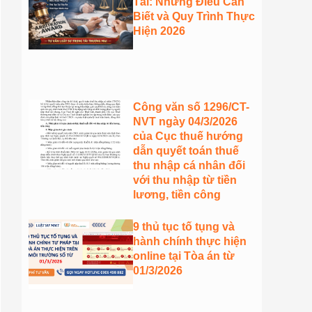
Tài: Những Điều Cần
Biết và Quy Trình Thực
Hiện 2026
Công văn số 1296/CT-
NVT ngày 04/3/2026
của Cục thuế hướng
dẫn quyết toán thuế
thu nhập cá nhân đối
với thu nhập từ tiền
lương, tiền công
9 thủ tục tố tụng và
hành chính thực hiện
online tại Tòa án từ
01/3/2026