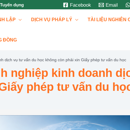
Tuyển dụng
Facebook
Email
NH LẬP
DỊCH VỤ PHÁP LÝ
TÀI LIỆU NGHIÊN
G ĐỒNG
h dịch vụ tư vấn du học không còn phải xin Giấy phép tư vấn du học
h nghiệp kinh doanh dị
 Giấy phép tư vấn du họ