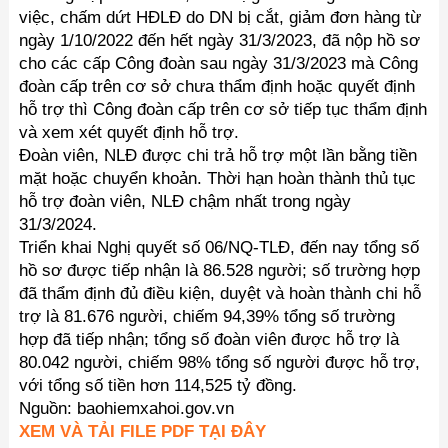
việc, chấm dứt HĐLĐ do DN bị cắt, giảm đơn hàng từ
ngày 1/10/2022 đến hết ngày 31/3/2023, đã nộp hồ sơ
cho các cấp Công đoàn sau ngày 31/3/2023 mà Công
đoàn cấp trên cơ sở chưa thẩm định hoặc quyết định
hỗ trợ thì Công đoàn cấp trên cơ sở tiếp tục thẩm định
và xem xét quyết định hỗ trợ.
Đoàn viên, NLĐ được chi trả hỗ trợ một lần bằng tiền
mặt hoặc chuyển khoản. Thời hạn hoàn thành thủ tục
hỗ trợ đoàn viên, NLĐ chậm nhất trong ngày
31/3/2024.
Triển khai Nghị quyết số 06/NQ-TLĐ, đến nay tổng số
hồ sơ được tiếp nhận là 86.528 người; số trường hợp
đã thẩm định đủ điều kiện, duyệt và hoàn thành chi hỗ
trợ là 81.676 người, chiếm 94,39% tổng số trường
hợp đã tiếp nhận; tổng số đoàn viên được hỗ trợ là
80.042 người, chiếm 98% tổng số người được hỗ trợ,
với tổng số tiền hơn 114,525 tỷ đồng.
Nguồn: baohiemxahoi.gov.vn
XEM VÀ TẢI FILE PDF TẠI ĐÂY