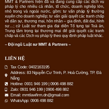
MMT & Partners hiện đã và đang cung cấp các dịch vụ
pháp lý cho nhiều cá nhân, tổ chức, doanh nghiệp lớn,
nhỏ trong và ngoài nước, gồm: tư vấn pháp lý thường
xuyên cho doanh nghiệp; tư vấn giải quyết các tranh chấp
về dân sự, thương mại, hôn nhân – gia đình, đất đai, hình
sự…; cử Luật sư tham gia đại diện Tố tụng tại Toà án,
Trung tâm trọng tại thương mại để giải quyết các tranh
chấp và các Dịch vụ pháp lý theo quy định pháp luật khác.
– Đội ngũ Luật sư MMT & Partners –
LIÊN HỆ
Tax Code: 0402163195
Address: 83 Nguyễn Cư Trinh, P. Hoà Cường, TP. Đà
Nẵng
Hotline: 0931 946 199 | 0906 498 882
Zalo: 0931 946 199 | 0906 498 882
Email: mmtlawfirm.dn@gmail.com
WhatsApp: 0906 498 882