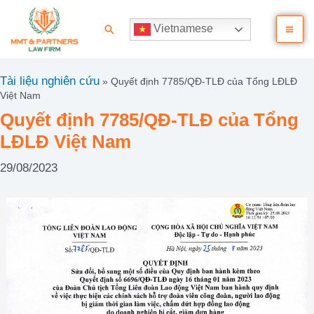
Nhảy
Ma
tới
Tìm
Vietnamese
nội
kiếm
Me
dung
Tài liệu nghiên cứu
»
Quyết định 7785/QĐ-TLĐ của Tổng LĐLĐ
Việt Nam
Quyết định 7785/QĐ-TLĐ của Tổng
LĐLĐ Việt Nam
29/08/2023