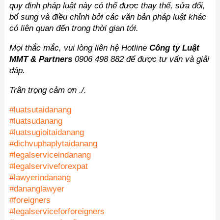
quy định pháp luật này có thể được thay thế, sửa đổi,
bổ sung và điều chỉnh bởi các văn bản pháp luật khác
có liên quan đến trong thời gian tới.
Mọi thắc mắc, vui lòng liên hệ Hotline
Công ty Luật
MMT & Partners
0906 498 882 để được tư vấn và giải
đáp.
Trân trọng cảm ơn ./.
#luatsutaidanang
#luatsudanang
#luatsugioitaidanang
#dichvuphaplytaidanang
#legalserviceindanang
#legalserviveforexpat
#lawyerindanang
#dananglawyer
#foreigners
#legalserviceforforeigners