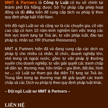
MMT & Partners
là
Công ty Luật
có trụ sở chính tại
thành phố Đà Nẵng; được Sở Tư pháp cấp phép hoạt
động và đủ
điều
kiện để cung cấp dịch vụ pháp lý theo
quy định pháp luật Việt Nam.
Với đội ngũ Luật sư và cộng sự là các chuyên gia, cố vấn
cao cấp có hơn 10 năm kinh nghiệm làm việc trong các
lĩnh vực tranh tụng tại Toà án, tư vấn pháp luật, đào tạo
pháp lý, nhân sự, HR (Human Resources).
MMT & Partners hiện đã và đang cung cấp các dịch vụ
pháp lý cho nhiều cá nhân, tổ chức, doanh nghiệp lớn,
nhỏ trong và ngoài nước, gồm: tư vấn pháp lý thường
xuyên cho doanh nghiệp; tư vấn giải quyết các tranh chấp
về dân sự, thương mại, hôn nhân – gia đình, đất đai, hình
sự…; cử Luật sư tham gia đại diện Tố tụng tại Toà án,
Trung tâm trọng tại thương mại để giải quyết các tranh
chấp và các Dịch vụ pháp lý theo quy định pháp luật khác.
– Đội ngũ Luật sư MMT & Partners –
LIÊN HỆ