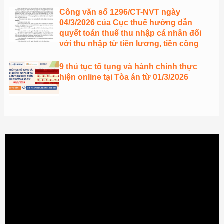
Công văn số 1296/CT-NVT ngày
04/3/2026 của Cục thuế hướng dẫn
quyết toán thuế thu nhập cá nhân đối
với thu nhập từ tiền lương, tiền công
9 thủ tục tố tụng và hành chính thực
hiện online tại Tòa án từ 01/3/2026