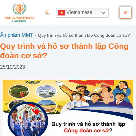
Nhảy
Ma
tới
Tìm
Vietnamese
nội
kiếm
Me
dung
Ấn phẩm MMT
»
Quy trình và hồ sơ thành lập Công đoàn cơ sở?
Quy trình và hồ sơ thành lập Công
đoàn cơ sở?
25/10/2023