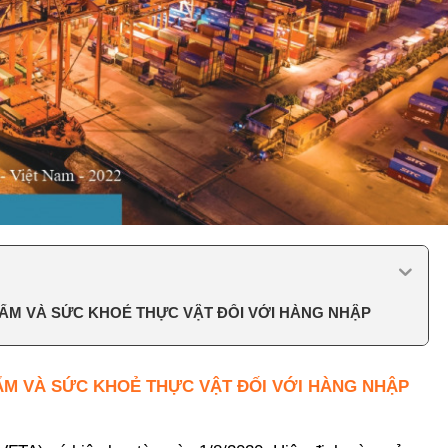
HẨM VÀ SỨC KHOẺ THỰC VẬT ĐỐI VỚI HÀNG NHẬP
ẨM VÀ SỨC KHOẺ THỰC VẬT ĐỐI VỚI HÀNG NHẬP