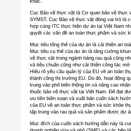
khác.
Cục Bảo vệ thực vật là Cơ quan bảo vệ thực 
SYMST, Cục Bảo vệ thực vật đóng vai trò là 
hợp cùng ITC thực hiện dự án tại Việt Nam nh
quyết các vấn đề an toàn thực phẩm và sức kh
Mục tiêu tổng thể của dự án là cải thiện an t
Mục tiêu cụ thể của dự án là tăng cường khun
vệ thực vật trong ngành hàng rau quả cũng n
và tiêu chuẩn cũng như cải thiện công tác mở 
Hiểu rõ yêu cầu quản lý của EU về an toàn th
thành công thị trường EU. Do đó, hoạt động q
trung vào phổ biến thông tin và nâng cao nhậ
thuốc bảo vệ thực vật tại Việt Nam. Để đạt đư
ưu tiên biên soạn và xuất bản cuốn sách hướng
của EU về an toàn thực phẩm và sức khỏe thự
tập trung vào rau quả và sản phẩm được dự án 
Mục đích của cuốn sách hướng dẫn này là cung
doanh nghiệp vừa và nhỏ (SME) và các bên liê