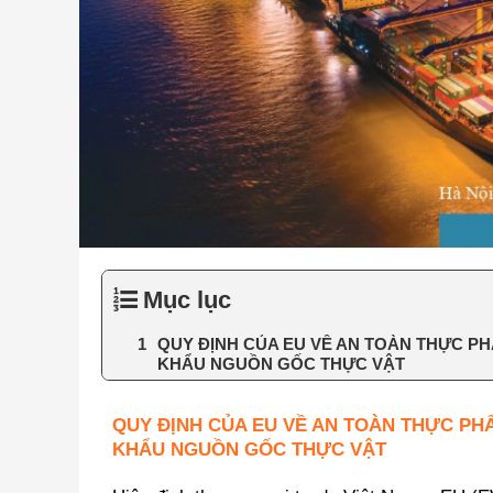
Mục lục
QUY ĐỊNH CỦA EU VỀ AN TOÀN THỰC P
KHẨU NGUỒN GỐC THỰC VẬT
QUY ĐỊNH CỦA EU VỀ AN TOÀN THỰC PH
KHẨU NGUỒN GỐC THỰC VẬT