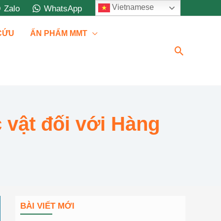
Vietnamese
Zalo
WhatsApp
 CỨU
ẤN PHẨM MMT
Tìm
kiếm
 vật đối với Hàng
BÀI VIẾT MỚI