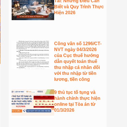
Tài: Những Điều Cần
Biết và Quy Trình Thực
Hiện 2026
Công văn số 1296/CT-
NVT ngày 04/3/2026
của Cục thuế hướng
dẫn quyết toán thuế
thu nhập cá nhân đối
với thu nhập từ tiền
lương, tiền công
9 thủ tục tố tụng và
hành chính thực hiện
online tại Tòa án từ
01/3/2026