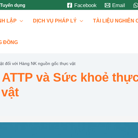
Tuyển dụng
Facebook
Email
NH LẬP
DỊCH VỤ PHÁP LÝ
TÀI LIỆU NGHIÊN
G ĐỒNG
ật đối với Hàng NK nguồn gốc thực vật
 ATTP và Sức khoẻ thực
vật