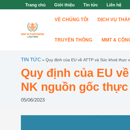
Nhảy
Trang chủ
Giới thiệu
Tin tức
Liên hệ
tới
nội
VỀ CHÚNG TÔI
DỊCH VỤ THÀ
dung
TRUYỀN THÔNG
MMT & CỘN
TIN TỨC
»
Quy định của EU về ATTP và Sức khoẻ thực v
Quy định của EU về
NK nguồn gốc thực 
05/06/2023