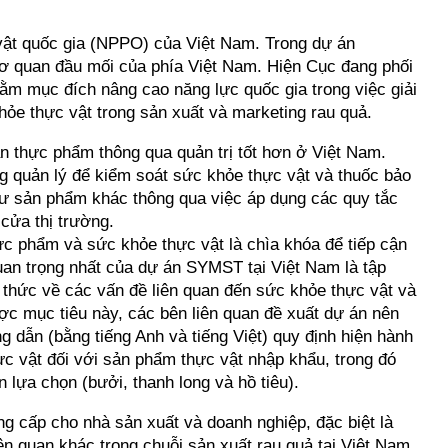
vật quốc gia (NPPO) của Việt Nam. Trong dự án
cơ quan đầu mối của phía Việt Nam. Hiện Cục đang phối
ằm mục đích nâng cao năng lực quốc gia trong việc giải
ỏe thực vật trong sản xuất và marketing rau quả.
oàn thực phẩm thông qua quản trị tốt hơn ở Việt Nam.
g quản lý để kiểm soát sức khỏe thực vật và thuốc bảo
hư sản phẩm khác thông qua việc áp dụng các quy tắc
cửa thị trường.
ực phẩm và sức khỏe thực vật là chìa khóa để tiếp cận
uan trọng nhất của dự án SYMST tại Việt Nam là tập
n thức về các vấn đề liên quan đến sức khỏe thực vật và
ợc mục tiêu này, các bên liên quan đề xuất dự án nên
 dẫn (bằng tiếng Anh và tiếng Việt) quy định hiện hành
c vật đối với sản phẩm thực vật nhập khẩu, trong đó
lựa chọn (bưởi, thanh long và hồ tiêu).
 cấp cho nhà sản xuất và doanh nghiệp, đặc biệt là
n quan khác trong chuỗi sản xuất rau quả tại Việt Nam,