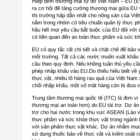
Hiệp định thương mại tự do Việt Nam – EU (E
ra cơ hội để tăng cường thương mại giữa EU 
thị trường hấp dẫn nhất cho nông sản của Việt
nằm trong nhóm có tiêu chuẩn quản lý thực ph
hầu hết mọi yêu cầu bắt buộc của EU đối với
có liên quan đến an toàn thực phẩm và sức kh
EU có quy tắc rất chi tiết và chặt chẽ để bảo
môi trường. Tất cả các nước muốn xuất khẩu
cầu theo quy định. Nếu không tuân thủ yêu 
phép nhập khẩu vào EU.Do thiếu hiểu biết về
thực vật, nhiều lô hàng rau quả của Việt Nam
chối nhập khẩu, một số mặt hàng còn bị đưa 
Trung tâm thương mại quốc tế (ITC) là đơn v
thương mại an toàn hơn) do EU tài trợ. Dự án
trợ cho hai nước trong khu vực ASEAN (Lào v
thực phẩm và sức khỏe thực vật trong ngành h
với sản phẩm thực vật khác. Dự án nhằm mục 
sử dụng thuốc bảo vệ thực vật và kiểm soát 