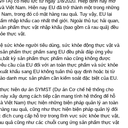
VFTA) có hiệu lực từ ngày 1/8/2020. Hiệp định này mở
và Việt Nam. Hiện nay EU đã trở thành một trong những
 Nam, trong đó có mặt hàng rau quả. Tuy vậy, EU lại
ẩm nhập khẩu cao nhất thế giới. Ngoài thủ tục hải quan,
 sản phẩm thực vật nhập khẩu (bao gồm cả rau quả) đều
ỏe thực vật.
 vệ sức khỏe người tiêu dùng, sức khỏe động thực vật và
 sản phẩm thực phẩm sang EU đều phải đáp ứng yêu
cầu,bất kỳ sản phẩm thực phẩm nào cũng không được
 yêu cầu của EU đối với an toàn thực phẩm và sức khỏe
 xuất khẩu sang EU không tuân thủ quy định hoặc bị từ
vào danh mục sản phẩm cần kiểm soát đặc biệt của EU.
ị thực hiện dự án SYMST (Dự án Cơ chế hệ thống cho
 này xây dựng cách tiếp cận mang tính hệ thống để hỗ
à Việt Nam) thực hiện những biện pháp quản lý an toàn
àng rau quả, cũng như thực hiện biện pháp quản lý đối
đích cung cấp hỗ trợ trong lĩnh vực sức khỏe thực vật,
rau quả cũng như các chuỗi cung ứng sản phẩm thực vật