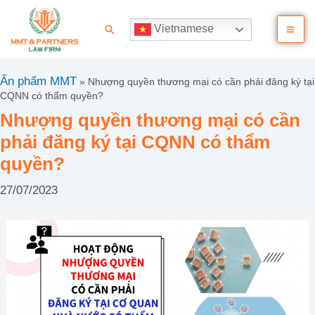
Nhảy
Ma
tới
Tìm
Vietnamese
nội
kiếm
Me
dung
Ấn phẩm MMT
»
Nhượng quyền thương mại có cần phải đăng ký tại
CQNN có thẩm quyền?
Nhượng quyền thương mại có cần
phải đăng ký tại CQNN có thẩm
quyền?
27/07/2023