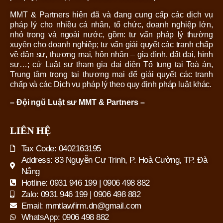
MMT & Partners hiện đã và đang cung cấp các dịch vụ
pháp lý cho nhiều cá nhân, tổ chức, doanh nghiệp lớn,
nhỏ trong và ngoài nước, gồm: tư vấn pháp lý thường
xuyên cho doanh nghiệp; tư vấn giải quyết các tranh chấp
về dân sự, thương mại, hôn nhân – gia đình, đất đai, hình
sự…; cử Luật sư tham gia đại diện Tố tụng tại Toà án,
Trung tâm trọng tại thương mại để giải quyết các tranh
chấp và các Dịch vụ pháp lý theo quy định pháp luật khác.
– Đội ngũ Luật sư MMT & Partners –
LIÊN HỆ
Tax Code: 0402163195
Address: 83 Nguyễn Cư Trinh, P. Hoà Cường, TP. Đà
Nẵng
Hotline: 0931 946 199 | 0906 498 882
Zalo: 0931 946 199 | 0906 498 882
Email: mmtlawfirm.dn@gmail.com
WhatsApp: 0906 498 882