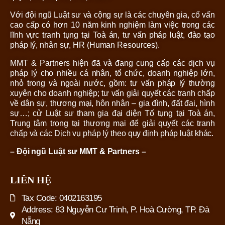
Với đội ngũ Luật sư và cộng sự là các chuyên gia, cố vấn
cao cấp có hơn 10 năm kinh nghiệm làm việc trong các
lĩnh vực tranh tụng tại Toà án, tư vấn pháp luật, đào tạo
pháp lý, nhân sự, HR (Human Resources).
MMT & Partners hiện đã và đang cung cấp các dịch vụ
pháp lý cho nhiều cá nhân, tổ chức, doanh nghiệp lớn,
nhỏ trong và ngoài nước, gồm: tư vấn pháp lý thường
xuyên cho doanh nghiệp; tư vấn giải quyết các tranh chấp
về dân sự, thương mại, hôn nhân – gia đình, đất đai, hình
sự…; cử Luật sư tham gia đại diện Tố tụng tại Toà án,
Trung tâm trọng tại thương mại để giải quyết các tranh
chấp và các Dịch vụ pháp lý theo quy định pháp luật khác.
– Đội ngũ Luật sư MMT & Partners –
LIÊN HỆ
Tax Code: 0402163195
Address: 83 Nguyễn Cư Trinh, P. Hoà Cường, TP. Đà
Nẵng