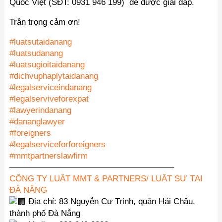
Quốc Việt (SĐT: 0931 946 199) để được giải đáp.
Trân trọng cảm ơn!
#luatsutaidanang
#luatsudanang
#luatsugioitaidanang
#dichvuphaplytaidanang
#legalserviceindanang
#legalserviveforexpat
#lawyerindanang
#dananglawyer
#foreigners
#legalserviceforforeigners
#mmtpartnerslawfirm
———————————————————–
CÔNG TY LUẬT MMT & PARTNERS/ LUẬT SƯ TẠI
ĐÀ NẴNG
Địa chỉ: 83 Nguyễn Cư Trinh, quận Hải Châu,
thành phố Đà Nẵng