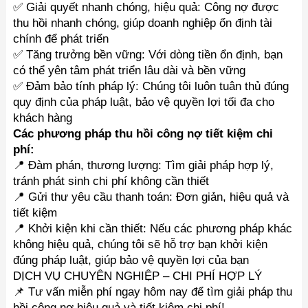
✅ Giải quyết nhanh chóng, hiệu quả: Công nợ được
thu hồi nhanh chóng, giúp doanh nghiệp ổn định tài
chính để phát triển
✅ Tăng trưởng bền vững: Với dòng tiền ổn định, bạn
có thể yên tâm phát triển lâu dài và bền vững
✅ Đảm bảo tính pháp lý: Chúng tôi luôn tuân thủ đúng
quy định của pháp luật, bảo vệ quyền lợi tối đa cho
khách hàng
Các phương pháp thu hồi công nợ tiết kiệm chi
phí:
📍 Đàm phán, thương lượng: Tìm giải pháp hợp lý,
tránh phát sinh chi phí không cần thiết
📍 Gửi thư yêu cầu thanh toán: Đơn giản, hiệu quả và
tiết kiệm
📍 Khởi kiện khi cần thiết: Nếu các phương pháp khác
không hiệu quả, chúng tôi sẽ hỗ trợ bạn khởi kiện
đúng pháp luật, giúp bảo vệ quyền lợi của bạn
DỊCH VỤ CHUYÊN NGHIỆP – CHI PHÍ HỢP LÝ
📌 Tư vấn miễn phí ngay hôm nay để tìm giải pháp thu
hồi công nợ hiệu quả và tiết kiệm chi phí!