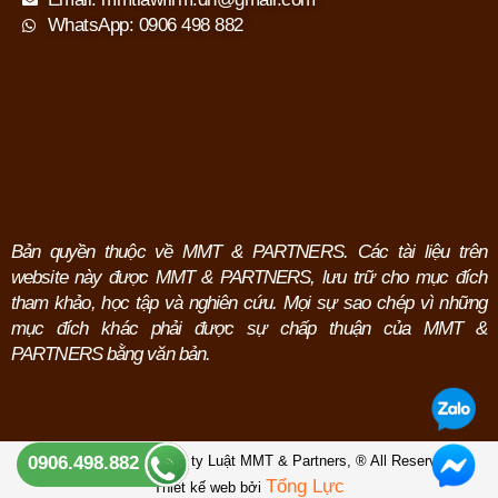
WhatsApp: 0906 498 882
Bản quyền thuộc về MMT & PARTNERS. Các tài liệu trên
website này được MMT & PARTNERS, lưu trữ cho mục đích
tham khảo, học tập và nghiên cứu.
Mọi sự sao chép vì những
mục đích khác phải được sự chấp thuận của MMT &
PARTNERS bằng văn bản.
Copyright © 2026 Công ty Luật MMT & Partners,
® All Reserved.
0906.498.882
Tổng Lực
Thiết kế web bởi