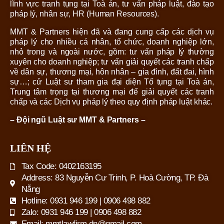
lĩnh vực tranh tụng tại Toà án, tư vấn pháp luật, đào tạo
pháp lý, nhân sự, HR (Human Resources).
MMT & Partners hiện đã và đang cung cấp các dịch vụ
pháp lý cho nhiều cá nhân, tổ chức, doanh nghiệp lớn,
nhỏ trong và ngoài nước, gồm: tư vấn pháp lý thường
xuyên cho doanh nghiệp; tư vấn giải quyết các tranh chấp
về dân sự, thương mại, hôn nhân – gia đình, đất đai, hình
sự…; cử Luật sư tham gia đại diện Tố tụng tại Toà án,
Trung tâm trọng tại thương mại để giải quyết các tranh
chấp và các Dịch vụ pháp lý theo quy định pháp luật khác.
– Đội ngũ Luật sư MMT & Partners –
LIÊN HỆ
Tax Code: 0402163195
Address: 83 Nguyễn Cư Trinh, P. Hoà Cường, TP. Đà
Nẵng
Hotline: 0931 946 199 | 0906 498 882
Zalo: 0931 946 199 | 0906 498 882
Email: mmtlawfirm.dn@gmail.com