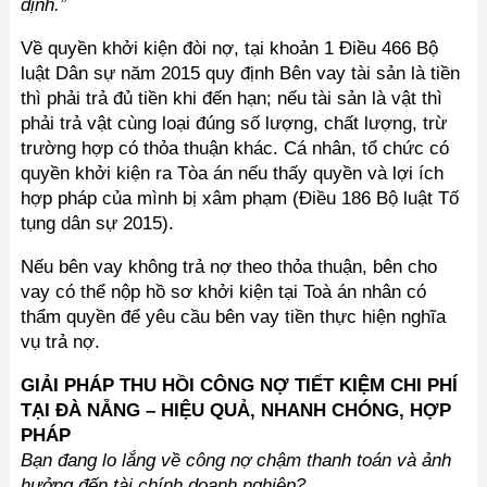
định.”
Về quyền khởi kiện đòi nợ, tại khoản 1 Điều 466 Bộ
luật Dân sự năm 2015 quy định Bên vay tài sản là tiền
thì phải trả đủ tiền khi đến hạn; nếu tài sản là vật thì
phải trả vật cùng loại đúng số lượng, chất lượng, trừ
trường hợp có thỏa thuận khác. Cá nhân, tổ chức có
quyền khởi kiện ra Tòa án nếu thấy quyền và lợi ích
hợp pháp của mình bị xâm phạm (Điều 186 Bộ luật Tố
tụng dân sự 2015).
Nếu bên vay không trả nợ theo thỏa thuận, bên cho
vay có thể nộp hồ sơ khởi kiện tại Toà án nhân có
thẩm quyền để yêu cầu bên vay tiền thực hiện nghĩa
vụ trả nợ.
GIẢI PHÁP THU HỒI CÔNG NỢ TIẾT KIỆM CHI PHÍ
TẠI ĐÀ NẴNG – HIỆU QUẢ, NHANH CHÓNG, HỢP
PHÁP
Bạn đang lo lắng về công nợ chậm thanh toán và ảnh
hưởng đến tài chính doanh nghiệp?