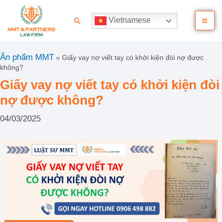
Nhảy
Ma
tới
Tìm
Vietnamese
nội
kiếm
Me
dung
Ấn phẩm MMT
»
Giấy vay nợ viết tay có khởi kiện đòi nợ được
không?
Giấy vay nợ viết tay có khởi kiện đòi
nợ được không?
04/03/2025