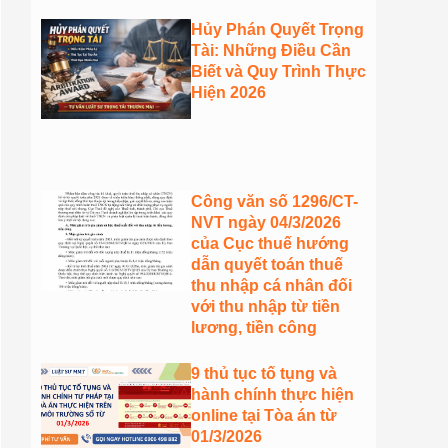
Hủy Phán Quyết Trọng
Tài: Những Điều Cần
Biết và Quy Trình Thực
Hiện 2026
Công văn số 1296/CT-
NVT ngày 04/3/2026
của Cục thuế hướng
dẫn quyết toán thuế
thu nhập cá nhân đối
với thu nhập từ tiền
lương, tiền công
9 thủ tục tố tụng và
hành chính thực hiện
online tại Tòa án từ
01/3/2026