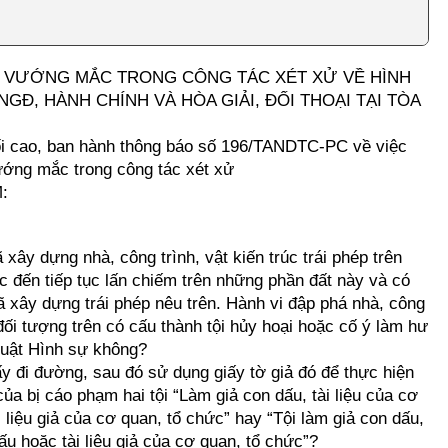
ÁP VƯỚNG MẮC TRONG CÔNG TÁC XÉT XỬ VỀ HÌNH
NGĐ, HÀNH CHÍNH VÀ HÒA GIẢI, ĐỐI THOẠI TẠI TÒA
ối cao, ban hành thông báo số 196/TANDTC-PC về việc
vướng mắc trong công tác xét xử
:
 xây dựng nhà, công trình, vật kiến trúc trái phép trên
c đến tiếp tục lấn chiếm trên những phần đất này và có
đã xây dựng trái phép nêu trên. Hành vi đập phá nhà, công
 đối tượng trên có cấu thành tội hủy hoại hoặc cố ý làm hư
 luật Hình sự không?
ấy đi đường, sau đó sử dụng giấy tờ giả đó để thực hiện
của bị cáo phạm hai tội “Làm giả con dấu, tài liệu của cơ
 liệu giả của cơ quan, tổ chức” hay “Tội làm giả con dấu,
ấu hoặc tài liệu giả của cơ quan, tổ chức”?