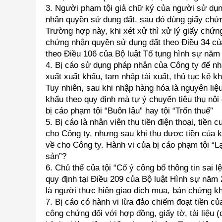
3. Người phạm tội giả chữ ký của người sử dụng
nhận quyền sử dụng đất, sau đó dùng giấy chứn
Trường hợp này, khi xét xử thì xử lý giấy chứ
chứng nhận quyền sử dụng đất theo Điều 34 của
theo Điều 106 của Bộ luật Tố tụng hình sự năm
4. Bị cáo sử dụng pháp nhân của Công ty để nh
xuất xuất khẩu, tạm nhập tái xuất, thủ tục kê k
Tuy nhiên, sau khi nhập hàng hóa là nguyên liệ
khẩu theo quy định mà tự ý chuyển tiêu thụ nội
bị cáo phạm tội “Buôn lậu” hay tội “Trốn thuế”
5. Bị cáo là nhân viên thu tiền điện thoại, tiền
cho Công ty, nhưng sau khi thu được tiền của k
về cho Công ty. Hành vi của bị cáo phạm tội “L
sản”?
6. Chủ thể của tội “Cố ý công bố thông tin sai 
quy định tại Điều 209 của Bộ luật Hình sự năm
là người thực hiện giao dịch mua, bán chứng 
7. Bị cáo có hành vi lừa đảo chiếm đoạt tiền củ
công chứng đối với hợp đồng, giấy tờ, tài liệu (