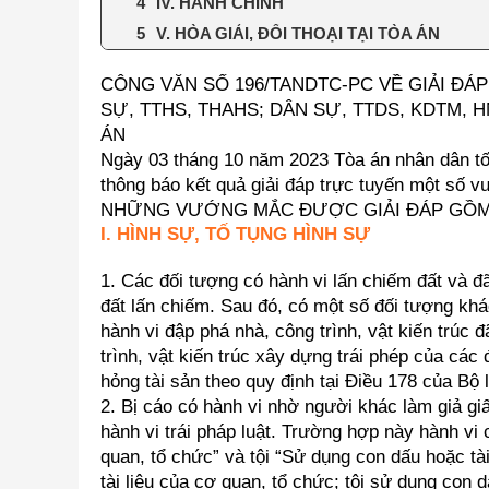
IV. HÀNH CHÍNH
V. HÒA GIẢI, ĐỐI THOẠI TẠI TÒA ÁN
CÔNG VĂN SỐ 196/TANDTC-PC VỀ GIẢI Đ
SỰ, TTHS, THAHS; DÂN SỰ, TTDS, KDTM, H
ÁN
Ngày 03 tháng 10 năm 2023 Tòa án nhân dân t
thông báo kết quả giải đáp trực tuyến một số 
NHỮNG VƯỚNG MẮC ĐƯỢC GIẢI ĐÁP GỒM
I. HÌNH SỰ, TỐ TỤNG HÌNH SỰ
1. Các đối tượng có hành vi lấn chiếm đất và đã
đất lấn chiếm. Sau đó, có một số đối tượng khá
hành vi đập phá nhà, công trình, vật kiến trúc 
trình, vật kiến trúc xây dựng trái phép của các
hỏng tài sản theo quy định tại Điều 178 của Bộ
2. Bị cáo có hành vi nhờ người khác làm giả gi
hành vi trái pháp luật. Trường hợp này hành vi 
quan, tổ chức” và tội “Sử dụng con dấu hoặc tài
tài liệu của cơ quan, tổ chức; tội sử dụng con d