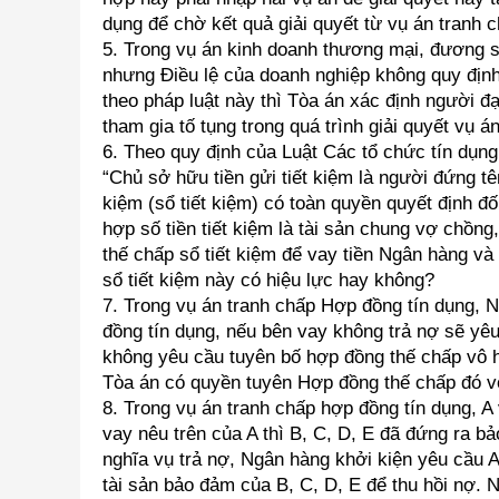
dụng để chờ kết quả giải quyết từ vụ án tranh 
5. Trong vụ án kinh doanh thương mại, đương sự
nhưng Điều lệ của doanh nghiệp không quy định
theo pháp luật này thì Tòa án xác định người đ
tham gia tố tụng trong quá trình giải quyết vụ á
6. Theo quy định của Luật Các tổ chức tín dụ
“Chủ sở hữu tiền gửi tiết kiệm là người đứng tên
kiệm (sổ tiết kiệm) có toàn quyền quyết định đố
hợp số tiền tiết kiệm là tài sản chung vợ chồn
thế chấp sổ tiết kiệm để vay tiền Ngân hàng và
sổ tiết kiệm này có hiệu lực hay không?
7. Trong vụ án tranh chấp Hợp đồng tín dụng, 
đồng tín dụng, nếu bên vay không trả nợ sẽ yêu
không yêu cầu tuyên bố hợp đồng thế chấp vô h
Tòa án có quyền tuyên Hợp đồng thế chấp đó v
8. Trong vụ án tranh chấp hợp đồng tín dụng, 
vay nêu trên của A thì B, C, D, E đã đứng ra 
nghĩa vụ trả nợ, Ngân hàng khởi kiện yêu cầu A 
tài sản bảo đảm của B, C, D, E để thu hồi nợ.