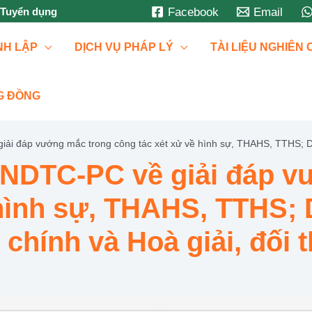
Tuyển dụng
Facebook
Email
NH LẬP
DỊCH VỤ PHÁP LÝ
TÀI LIỆU NGHIÊN
G ĐỒNG
ải đáp vướng mắc trong công tác xét xử về hình sự, THAHS, TTHS; 
ANDTC-PC về giải đáp v
 hình sự, THAHS, TTHS;
ính và Hoà giải, đối th