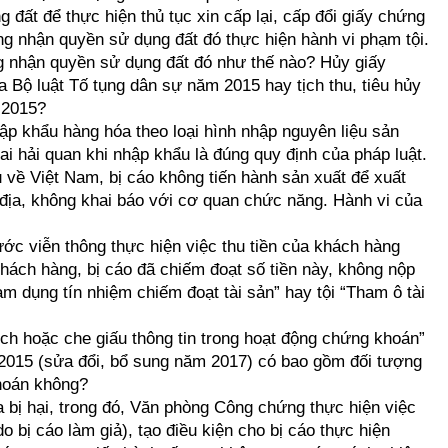
 đất để thực hiện thủ tục xin cấp lại, cấp đổi giấy chứng
g nhận quyền sử dụng đất đó thực hiện hành vi phạm tội.
ng nhận quyền sử dụng đất đó như thế nào? Hủy giấy
 Bộ luật Tố tụng dân sự năm 2015 hay tịch thu, tiêu hủy
 2015?
ập khẩu hàng hóa theo loại hình nhập nguyên liệu sản
hai hải quan khi nhập khẩu là đúng quy định của pháp luật.
u về Việt Nam, bị cáo không tiến hành sản xuất để xuất
 địa, không khai báo với cơ quan chức năng. Hành vi của
 cước viễn thông thực hiện việc thu tiền của khách hàng
hách hàng, bị cáo đã chiếm đoạt số tiền này, không nộp
ạm dụng tín nhiệm chiếm đoạt tài sản” hay tội “Tham ô tài
lệch hoặc che giấu thông tin trong hoạt động chứng khoán”
 2015 (sửa đổi, bổ sung năm 2017) có bao gồm đối tượng
khoán không?
a bị hại, trong đó, Văn phòng Công chứng thực hiện việc
do bị cáo làm giả), tạo điều kiện cho bị cáo thực hiện