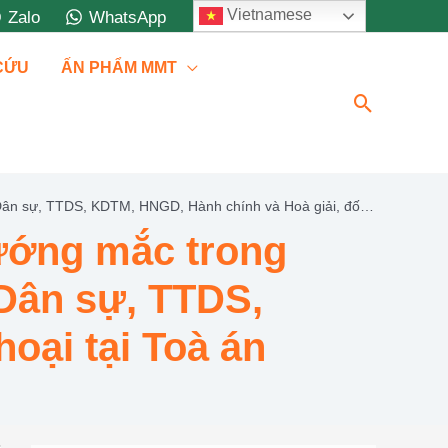
Vietnamese
Zalo
WhatsApp
 CỨU
ẤN PHẨM MMT
Tìm
kiếm
Dân sự, TTDS, KDTM, HNGD, Hành chính và Hoà giải, đối
ướng mắc trong
 Dân sự, TTDS,
oại tại Toà án