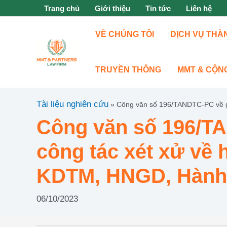
Nhảy
Trang chủ
Giới thiệu
Tin tức
Liên hệ
tới
nội
VỀ CHÚNG TÔI
DỊCH VỤ THÀ
dung
TRUYỀN THÔNG
MMT & CỘN
Tài liệu nghiên cứu
»
Công văn số 196/TANDTC-PC về gi
thoại tại Toà án
Công văn số 196/T
công tác xét xử về
KDTM, HNGD, Hành ch
06/10/2023