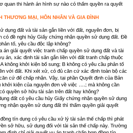
 cơ quan thi hành án hình sự nào có thẩm quyền ra quyết
NH THƯƠNG MẠI, HÔN NHÂN VÀ GIA ĐÌNH
ử dụng đất và tài sản gắn liền với đất, nguyên đơn, bị
an có đề nghị hủy Giấy chứng nhận quyền sử dụng đất. Đề
 phản tố, yêu cầu độc lập không?
 án giải quyết việc tranh chấp quyền sử dụng đất và tài
 vụ án, xác định tài sản gắn liền với đất tranh chấp thuộc
A không khởi kiện bổ sung; B không có yêu cầu phản tố
ền với đất. Khi xét xử, có đủ căn cứ xác định toàn bộ các
căn cứ để chấp nhận. Vậy, tại phần Quyết định của Bản
u khởi kiện của nguyên đơn về việc ….; mà không cần
 có quyền sở hữu tài sản trên đất hay không?
 dụng đất có yêu cầu hủy Giấy chứng nhận quyền sử dụng
ứng nhận quyền sử dụng đất thì thẩm quyền giải quyết
đồng tín dụng có yêu cầu xử lý tài sản thế chấp thì phát
yền sở hữu, sử dụng đối với tài sản thế chấp này. Trường
ạm đình chỉ giải quyết vụ án tranh chấp hợp đồng tín