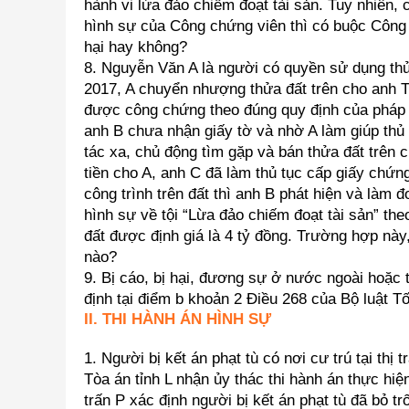
hành vi lừa đảo chiếm đoạt tài sản. Tuy nhiên,
hình sự của Công chứng viên thì có buộc Công c
hại hay không?
8. Nguyễn Văn A là người có quyền sử dụng thử
2017, A chuyển nhượng thửa đất trên cho anh 
được công chứng theo đúng quy định của pháp l
anh B chưa nhận giấy tờ và nhờ A làm giúp thủ 
tác xa, chủ động tìm gặp và bán thửa đất trên 
tiền cho A, anh C đã làm thủ tục cấp giấy chứn
công trình trên đất thì anh B phát hiện và làm đ
hình sự về tội “Lừa đảo chiếm đoạt tài sản” theo
đất được định giá là 4 tỷ đồng. Trường hợp này,
nào?
9. Bị cáo, bị hại, đương sự ở nước ngoài hoặc 
định tại điểm b khoản 2 Điều 268 của Bộ luật 
II. THI HÀNH ÁN HÌNH SỰ
1. Người bị kết án phạt tù có nơi cư trú tại thị 
Tòa án tỉnh L nhận ủy thác thi hành án thực hiệ
trấn P xác định người bị kết án phạt tù đã bỏ t