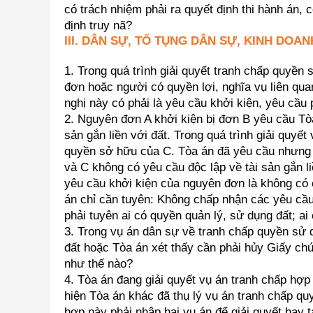
có trách nhiệm phải ra quyết định thi hành án,
định truy nã?
III. DÂN SỰ, TỐ TỤNG DÂN SỰ, KINH DOA
1. Trong quá trình giải quyết tranh chấp quyền s
đơn hoặc người có quyền lợi, nghĩa vụ liên qu
nghị này có phải là yêu cầu khởi kiện, yêu cầu
2. Nguyên đơn A khởi kiện bị đơn B yêu cầu Tòa
sản gắn liền với đất. Trong quá trình giải quyết
quyền sở hữu của C. Tòa án đã yêu cầu nhưng 
và C không có yêu cầu độc lập về tài sản gắn li
yêu cầu khởi kiện của nguyên đơn là không có 
án chỉ cần tuyên: Không chấp nhận các yêu cầ
phải tuyên ai có quyền quản lý, sử dụng đất; ai
3. Trong vụ án dân sự về tranh chấp quyền sử
đất hoặc Tòa án xét thấy cần phải hủy Giấy ch
như thế nào?
4. Tòa án đang giải quyết vụ án tranh chấp hợp 
hiện Tòa án khác đã thụ lý vụ án tranh chấp qu
hợp này phải nhập hai vụ án để giải quyết hay t