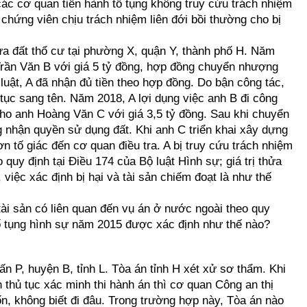
 các cơ quan tiến hành tố tụng không truy cứu trách nhiệm
hứng viên chịu trách nhiệm liên đới bồi thường cho bị
a đất thổ cư tại phường X, quận Y, thành phố H. Năm
Trần Văn B với giá 5 tỷ đồng, hợp đồng chuyển nhượng
uật, A đã nhận đủ tiền theo hợp đồng. Do bận công tác,
tục sang tên. Năm 2018, A lợi dụng việc anh B đi công
cho anh Hoàng Văn C với giá 3,5 tỷ đồng. Sau khi chuyển
g nhận quyền sử dụng đất. Khi anh C triển khai xây dựng
ơn tố giác đến cơ quan điều tra. A bị truy cứu trách nhiệm
 quy định tại Điều 174 của Bộ luật Hình sự; giá trị thửa
 việc xác định bị hại và tài sản chiếm đoạt là như thế
tài sản có liên quan đến vụ án ở nước ngoài theo quy
Tố tụng hình sự năm 2015 được xác định như thế nào?
trấn P, huyện B, tỉnh L. Tòa án tỉnh H xét xử sơ thẩm. Khi
n thủ tục xác minh thi hành án thì cơ quan Công an thị
rốn, không biết đi đâu. Trong trường hợp này, Tòa án nào