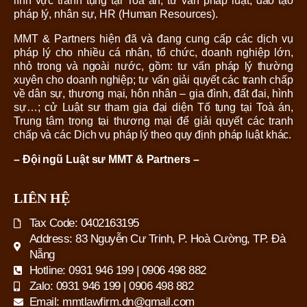
lĩnh vực tranh tụng tại Toà án, tư vấn pháp luật, đào tạo
pháp lý, nhân sự, HR (Human Resources).
MMT & Partners hiện đã và đang cung cấp các dịch vụ
pháp lý cho nhiều cá nhân, tổ chức, doanh nghiệp lớn,
nhỏ trong và ngoài nước, gồm: tư vấn pháp lý thường
xuyên cho doanh nghiệp; tư vấn giải quyết các tranh chấp
về dân sự, thương mại, hôn nhân – gia đình, đất đai, hình
sự…; cử Luật sư tham gia đại diện Tố tụng tại Toà án,
Trung tâm trọng tại thương mại để giải quyết các tranh
chấp và các Dịch vụ pháp lý theo quy định pháp luật khác.
– Đội ngũ Luật sư MMT & Partners –
LIÊN HỆ
Tax Code: 0402163195
Address: 83 Nguyễn Cư Trinh, P. Hoà Cường, TP. Đà
Nẵng
Hotline: 0931 946 199 | 0906 498 882
Zalo: 0931 946 199 | 0906 498 882
Email: mmtlawfirm.dn@gmail.com