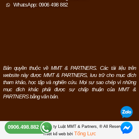
WhatsApp: 0906 498 882
Bản quyền thuộc về MMT & PARTNERS. Các tài liệu trên
website này được MMT & PARTNERS, lưu trữ cho mục đích
tham khảo, học tập và nghiên cứu.
Mọi sự sao chép vì những
mục đích khác phải được sự chấp thuận của MMT &
PARTNERS bằng văn bản.
Copyright © 2026 Công ty Luật MMT & Partners,
® All Reserved.
0906.498.882
Tổng Lực
Thiết kế web bởi