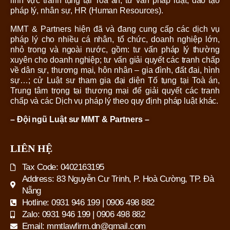
lĩnh vực tranh tụng tại Toà án, tư vấn pháp luật, đào tạo
pháp lý, nhân sự, HR (Human Resources).
MMT & Partners hiện đã và đang cung cấp các dịch vụ
pháp lý cho nhiều cá nhân, tổ chức, doanh nghiệp lớn,
nhỏ trong và ngoài nước, gồm: tư vấn pháp lý thường
xuyên cho doanh nghiệp; tư vấn giải quyết các tranh chấp
về dân sự, thương mại, hôn nhân – gia đình, đất đai, hình
sự…; cử Luật sư tham gia đại diện Tố tụng tại Toà án,
Trung tâm trọng tại thương mại để giải quyết các tranh
chấp và các Dịch vụ pháp lý theo quy định pháp luật khác.
– Đội ngũ Luật sư MMT & Partners –
LIÊN HỆ
Tax Code: 0402163195
Address: 83 Nguyễn Cư Trinh, P. Hoà Cường, TP. Đà
Nẵng
Hotline: 0931 946 199 | 0906 498 882
Zalo: 0931 946 199 | 0906 498 882
Email: mmtlawfirm.dn@gmail.com