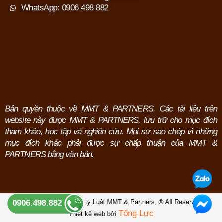
WhatsApp: 0906 498 882
Bản quyền thuộc về MMT & PARTNERS. Các tài liệu trên
website này được MMT & PARTNERS, lưu trữ cho mục đích
tham khảo, học tập và nghiên cứu.
Mọi sự sao chép vì những
mục đích khác phải được sự chấp thuận của MMT &
PARTNERS bằng văn bản.
Copyright © 2026 Công ty Luật MMT & Partners,
® All Reserved.
0906.498.882
Tổng Lực
Thiết kế web bởi