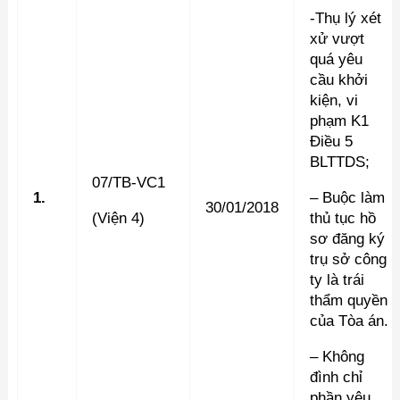
-Thụ lý xét
xử vượt
quá yêu
cầu khởi
kiện, vi
phạm K1
Điều 5
BLTTDS;
07/TB-VC1
1.
– Buộc làm
30/01/2018
(Viện 4)
thủ tục hồ
sơ đăng ký
trụ sở công
ty là trái
thẩm quyền
của Tòa án.
– Không
đình chỉ
phần yêu