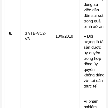
dung sự
việc dẫn
đến sai sót
trong quá
trình xử án:
6.
37/TB-VC2-
13/9/2018
– Đối
V3
tượng là tài
sản được
ủy quyền
trong hợp
đồng ủy
quyền
không đúng
với tài sản
thực tế
Vi phạm
nghiêm