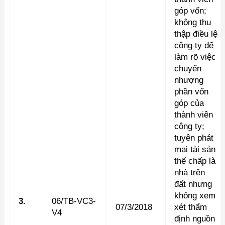
góp vốn;
không thu
thập điều lệ
công ty để
làm rõ việc
chuyển
nhượng
phần vốn
góp của
thành viên
công ty;
tuyên phát
mại tài sản
thế chấp là
nhà trên
đất nhưng
không xem
3.
06/TB-VC3-
07/3/2018
xét thẩm
V4
định nguồn