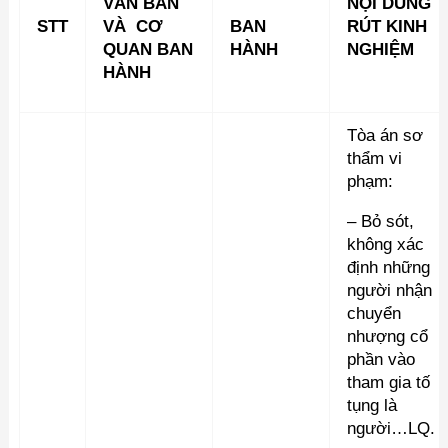
VĂN BẢN
NỘI DUNG
STT
VÀ CƠ
BAN
RÚT KINH
QUAN BAN
HÀNH
NGHIỆM
HÀNH
Tòa án sơ
thẩm vi
phạm:
– Bỏ sót,
không xác
định những
người nhận
chuyển
nhượng cổ
phần vào
tham gia tố
tụng là
người…LQ.