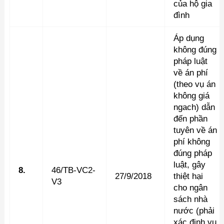
của hộ gia
đình
Áp dụng
không đúng
pháp luật
về án phí
(theo vụ án
không giá
ngach) dẫn
đến phần
tuyên về án
phí không
đúng pháp
luật, gây
8.
46/TB-VC2-
27/9/2018
thiệt hại
V3
cho ngân
sách nhà
nước (phải
xác định vụ