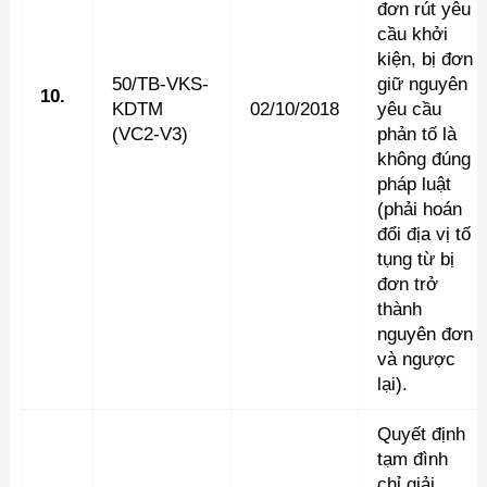
đơn rút yêu
cầu khởi
kiện, bị đơn
50/TB-VKS-
giữ nguyên
10.
KDTM
02/10/2018
yêu cầu
(VC2-V3)
phản tố là
không đúng
pháp luật
(phải hoán
đổi địa vị tố
tụng từ bị
đơn trở
thành
nguyên đơn
và ngược
lại).
Quyết định
tạm đình
chỉ giải